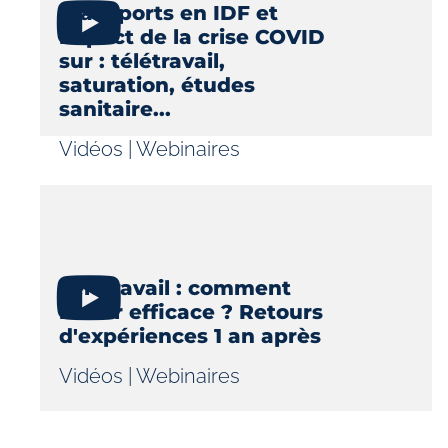
Transports en IDF et
impact de la crise COVID
sur : télétravail,
saturation, études
sanitaire...
Vidéos
|
Webinaires
Télétravail : comment
rester efficace ? Retours
d'expériences 1 an après
Vidéos
|
Webinaires