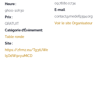
09.78.80.07.34
Heure :
E-mail
9h00-10h30
contact@medef9394.org
Prix :
Voir le site Organisateur
GRATUIT
Catégorie d’Évènement:
Table ronde
Site :
https://zfrmz.eu/Tg36JWe
I5OdW9vyuMiCD