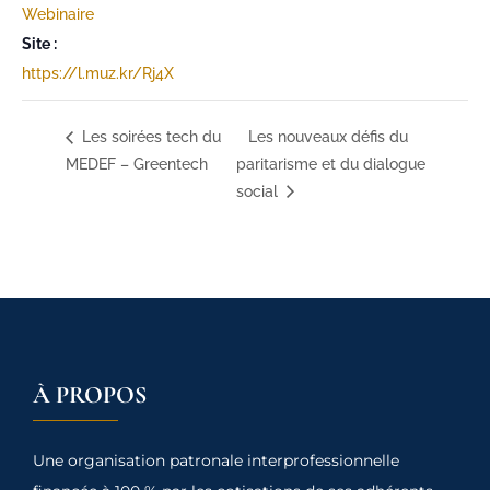
Webinaire
Site :
https://l.muz.kr/Rj4X
Les soirées tech du
Les nouveaux défis du
MEDEF – Greentech
paritarisme et du dialogue
social
À PROPOS
Une organisation patronale interprofessionnelle