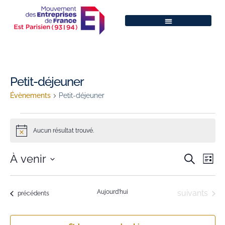
Petit-déjeuner
Évènements
Petit-déjeuner
Aucun résultat trouvé.
Notice
Na
Reche
À venir
Recherche
Liste
de
Sélectionnez
et
une
vu
naviga
date.
Évènements
Aujourd’hui
suivants
Évènements
précédents
Év
de
vues