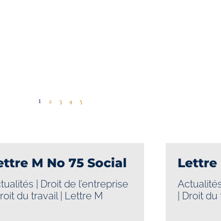
1
2
3
4
5
ettre M No 75 Social
Lettre
tualités
|
Droit de l’entreprise
Actualité
roit du travail
|
Lettre M
|
Droit du 