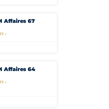
M Affaires 67
TE »
M Affaires 64
TE »