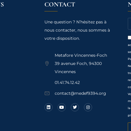
S
CONTACT
Une question ? N’hésitez pas à
nous contacter, nous sommes à
votre disposition.
a
so
Metafore Vincennes-Foch
Pa
39 avenue Foch, 94300
Ne
Vincennes
tr
re
01.41.74.12.42
co
contact@medef9394.org
Vo
mo
la
pl