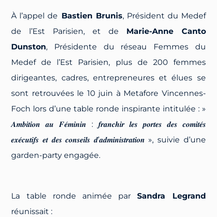
À l’appel de
Bastien Brunis
, Président du Medef
de l’Est Parisien, et de
Marie-Anne Canto
Dunston
, Présidente du réseau Femmes du
Medef de l’Est Parisien, plus de 200 femmes
dirigeantes, cadres, entrepreneures et élues se
sont retrouvées le 10 juin à Metafore Vincennes-
Foch lors d’une table ronde inspirante intitulée : »
𝑨𝒎𝒃𝒊𝒕𝒊𝒐𝒏 𝒂𝒖 𝑭𝒆́𝒎𝒊𝒏𝒊𝒏 : 𝒇𝒓𝒂𝒏𝒄𝒉𝒊𝒓 𝒍𝒆𝒔 𝒑𝒐𝒓𝒕𝒆𝒔 𝒅𝒆𝒔 𝒄𝒐𝒎𝒊𝒕𝒆́𝒔
𝒆𝒙𝒆́𝒄𝒖𝒕𝒊𝒇𝒔 𝒆𝒕 𝒅𝒆𝒔 𝒄𝒐𝒏𝒔𝒆𝒊𝒍𝒔 𝒅’𝒂𝒅𝒎𝒊𝒏𝒊𝒔𝒕𝒓𝒂𝒕𝒊𝒐𝒏 », suivie d’une
garden-party engagée.
La table ronde animée par
Sandra Legrand
réunissait :