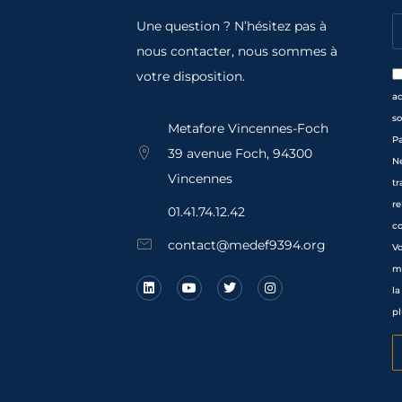
Une question ? N’hésitez pas à
nous contacter, nous sommes à
votre disposition.
a
so
Metafore Vincennes-Foch
Pa
39 avenue Foch, 94300
Ne
Vincennes
tr
re
01.41.74.12.42
co
contact@medef9394.org
Vo
mo
la
pl