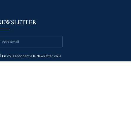
NEWSLETTER
En vous abonnant à la Newsletter, vous
cceptez que vos données personnelles
ient traitées par le Medef de l’Est
risien, dans le but de vous envoyer les
wsletters. Elles font l’objet d’un
aitement informatique destiné au service
lations entreprises et au service
mmunication du Medef de l’Est Parisien.
us pouvez vous désinscrire à tout
ment grâce au lien de désinscription à
 fin de chaque newsletter. Pour en savoir