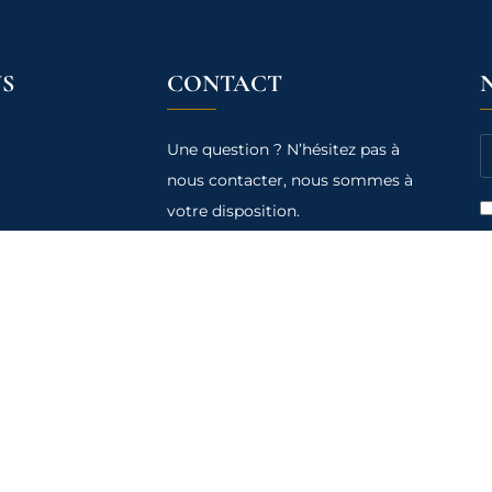
S
CONTACT
Une question ? N’hésitez pas à
nous contacter, nous sommes à
votre disposition.
a
so
Metafore Vincennes-Foch
Pa
39 avenue Foch, 94300
Ne
Vincennes
tr
re
01.41.74.12.42
co
contact@medef9394.org
Vo
mo
la