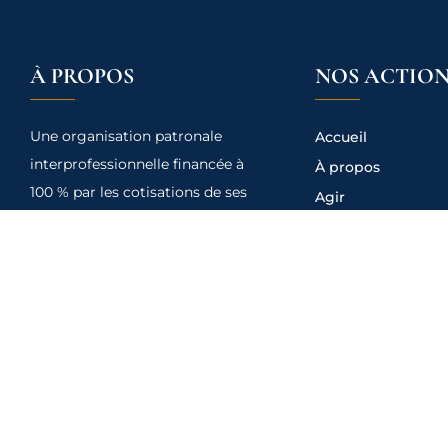
À PROPOS
NOS ACTION
Une organisation patronale
Accueil
interprofessionnelle financée à
À propos
100 % par les cotisations de ses
Agir
adhérents, ce qui garantit une
Accompagner
totale liberté de pensée et
Représenter
d’action, au seul service de
Informer
l’entreprise.
Adhérer
Contact