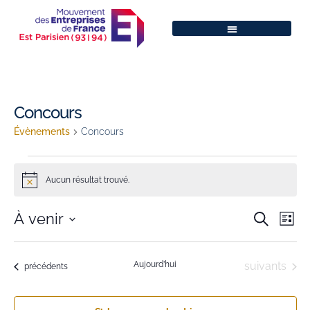
Concours
Évènements
Concours
Aucun résultat trouvé.
Notice
Na
Reche
À venir
Recherche
Liste
de
Sélectionnez
et
une
vu
naviga
date.
Évènements
Aujourd’hui
suivants
Évènements
précédents
Év
de
vues